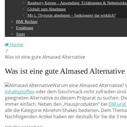
Raspberry Ketone – Anwendung, Erfahrungen & Nebenwirku
Globuli zum Abnehmen
Mit L Thyroxin abnehmen – funktioniert das wirklich?
BMI Rechner
Ernährung
Sport
Home
/
Was ist eine gute Almased Alternative
Was ist eine gute Almased Alternative
Warum eine Almased Alternative?
Inhaltsstoffen
oder dem Geschmack nicht zufrieden sind.
geeigneten Alternative zu diesem Präparat zu suchen. Di
immer einfach. Neben den „Hausprodukten“ bei
DM und
alle die Kategorie Abnehm-Shakes bedienen. Dem Them
Nachfolgenden Artikel haben wir deshalb für Sie die 3 