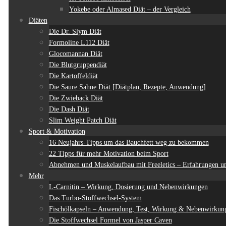
Yokebe oder Almased Diät – der Vergleich
Diäten
Die Dr. Slym Diät
Formoline L112 Diät
Glocomannan Diät
Die Blutgruppendiät
Die Kartoffeldiät
Die Saure Sahne Diät [Diätplan, Rezepte, Anwendung]
Die Zwieback Diät
Die Dash Diät
Slim Weight Patch Diät
Sport & Motivation
16 Neujahrs-Tipps um das Bauchfett weg zu bekommen
22 Tipps für mehr Motivation beim Sport
Abnehmen und Muskelaufbau mit Freeletics – Erfahrungen un
Mehr
L-Carnitin – Wirkung, Dosierung und Nebenwirkungen
Das Turbo-Stoffwechsel-System
Fischölkapseln – Anwendung, Test, Wirkung & Nebenwirkun
Die Stoffwechsel Formel von Jasper Caven