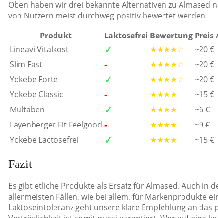
Oben haben wir drei bekannte Alternativen zu Almased nähe
von Nutzern meist durchweg positiv bewertet werden.
Produkt
Laktosefrei
Bewertung
Preis 
✓
Lineavi Vitalkost
★★★★☆
~20 €
-
Slim Fast
★★★★☆
~20 €
✓
Yokebe Forte
★★★★☆
~20 €
-
Yokebe Classic
★★★★
~15 €
✓
Multaben
★★★★
~6 €
-
Layenberger Fit Feelgood
★★★★
~9 €
✓
Yokebe Lactosefrei
★★★★
~15 €
Fazit
Es gibt etliche Produkte als Ersatz für Almased. Auch in d
allermeisten Fällen, wie bei allem, für Markenprodukte 
Laktoseintoleranz geht unsere klare Empfehlung an das
Verträglichkeit ist somit quasi garantiert. Wer auf ei