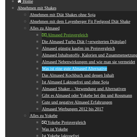
Home
Abnehmen mit Shakes
Abnehmen mit Diät Shakes ohne Soja
Abnehmen mit dem Layenberger Fit Feelgood Diät Shake
Alles zu Almased
Almased Preisvergleich
Die Almased Turbo Diät [+erweiterten Diätplan]
Almased günstig kaufen im Preisvergleich
Almased Inhaltsstoffe, Kalorien und Zusammensetzun
Almased Nebenwirkungen und wie man sie vermeidet
Was ist eine gute Almased Alternative
Das Almased Kochbuch und dessen Inhalt
Ist Almased Laktosefrei und ohne Soja
Almased Shaker – Verwendung und Alternativen
Gibt es Almased oder Yokebe bei dm und Rossmann
Gute und negative Almased Erfahrungen
Almased Werbungen 2012 bis 2017
Alles zu Yokebe
Yokebe Preisvergleich
Was ist Yokebe
Ist Yokebe laktosefrei