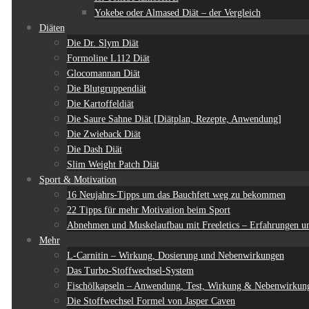
Yokebe oder Almased Diät – der Vergleich
Diäten
Die Dr. Slym Diät
Formoline L112 Diät
Glocomannan Diät
Die Blutgruppendiät
Die Kartoffeldiät
Die Saure Sahne Diät [Diätplan, Rezepte, Anwendung]
Die Zwieback Diät
Die Dash Diät
Slim Weight Patch Diät
Sport & Motivation
16 Neujahrs-Tipps um das Bauchfett weg zu bekommen
22 Tipps für mehr Motivation beim Sport
Abnehmen und Muskelaufbau mit Freeletics – Erfahrungen un
Mehr
L-Carnitin – Wirkung, Dosierung und Nebenwirkungen
Das Turbo-Stoffwechsel-System
Fischölkapseln – Anwendung, Test, Wirkung & Nebenwirkun
Die Stoffwechsel Formel von Jasper Caven