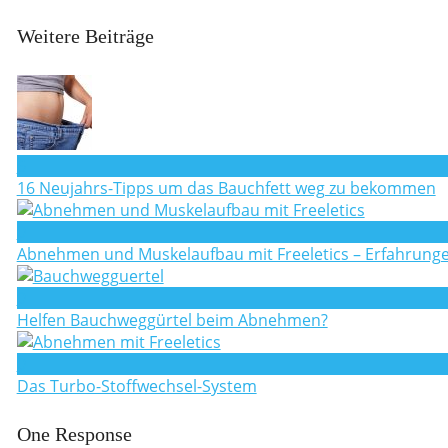
Weitere Beiträge
6
16 Neujahrs-Tipps um das Bauchfett weg zu bekommen
0
Abnehmen und Muskelaufbau mit Freeletics – Erfahrunge
0
Helfen Bauchweggürtel beim Abnehmen?
0
Das Turbo-Stoffwechsel-System
One Response