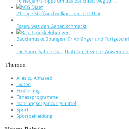
16 Neujahrs-Tipps um das Bauchfett weg zu …
21 Tage Stoffwechselkur – die hCG Diät
Essen, was den Genen schmeckt
Bauchmuskelübungen für Anfänger und Fortgeschri
Die Saure Sahne Diät [Diätplan, Rezepte, Anwendun
Themen
Alles zu Almased
Diäten
Ernährung
Fitnessprogramme
Nahrungsergänzungsmittel
Sport
Sportbekleidung