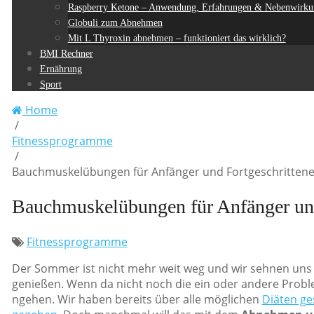
Raspberry Ketone – Anwendung, Erfahrungen & Nebenwirku
Globuli zum Abnehmen
Mit L Thyroxin abnehmen – funktioniert das wirklich?
BMI Rechner
Ernährung
Sport
Home
/
Fitnessprogramme
/
Bauchmuskelübungen für Anfänger und Fortgeschritten
Bauchmuskelübungen für Anfänger und
Fitnessprogramme
Der Sommer ist nicht mehr weit weg und wir sehnen uns
genießen. Wenn da nicht noch die ein oder andere Probl
ngehen. Wir haben bereits über alle möglichen
Diäten ge