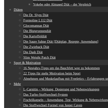
Yokebe oder Almased Diät – der Vergleich
Diäten
Die Dr. Slym Diät
Formoline L112 Diät
Glocomannan Diät
Die Blutgruppendiät
Die Kartoffeldiät
Die Saure Sahne Diät [Diätplan, Rezepte, Anwendung]
Die Zwieback Diät
Die Dash Diät
Slim Weight Patch Diät
Sport & Motivation
16 Neujahrs-Tipps um das Bauchfett weg zu bekommen
22 Tipps für mehr Motivation beim Sport
Abnehmen und Muskelaufbau mit Freeletics – Erfahrungen un
Mehr
L-Carnitin – Wirkung, Dosierung und Nebenwirkungen
Das Turbo-Stoffwechsel-System
Fischölkapseln – Anwendung, Test, Wirkung & Nebenwirkun
Die Stoffwechsel Formel von Jasper Caven