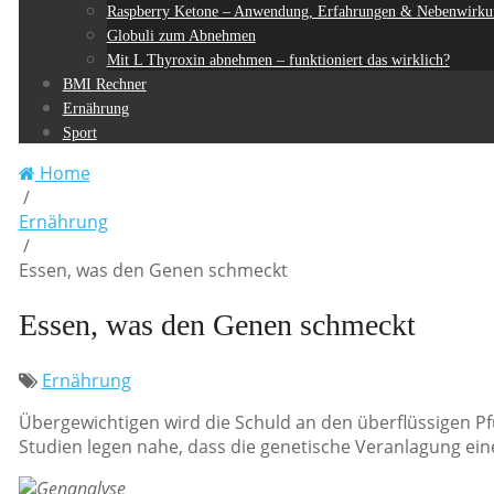
Raspberry Ketone – Anwendung, Erfahrungen & Nebenwirku
Globuli zum Abnehmen
Mit L Thyroxin abnehmen – funktioniert das wirklich?
BMI Rechner
Ernährung
Sport
Home
/
Ernährung
/
Essen, was den Genen schmeckt
Essen, was den Genen schmeckt
Ernährung
Übergewichtigen wird die Schuld an den überflüssigen Pfu
Studien legen nahe, dass die genetische Veranlagung eine