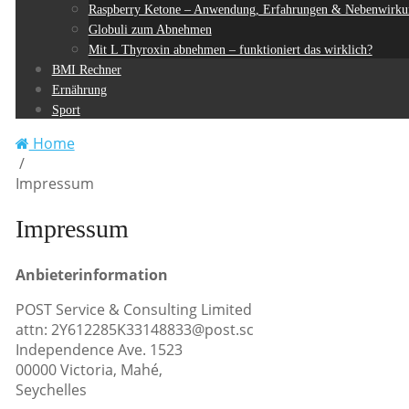
Raspberry Ketone – Anwendung, Erfahrungen & Nebenwirku
Globuli zum Abnehmen
Mit L Thyroxin abnehmen – funktioniert das wirklich?
BMI Rechner
Ernährung
Sport
Home
/
Impressum
Impressum
Anbieterinformation
POST Service & Consulting Limited
attn: 2Y612285K33148833@post.sc
Independence Ave. 1523
00000 Victoria, Mahé,
Seychelles