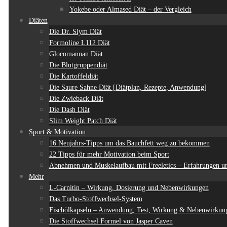
Yokebe oder Almased Diät – der Vergleich
Diäten
Die Dr. Slym Diät
Formoline L112 Diät
Glocomannan Diät
Die Blutgruppendiät
Die Kartoffeldiät
Die Saure Sahne Diät [Diätplan, Rezepte, Anwendung]
Die Zwieback Diät
Die Dash Diät
Slim Weight Patch Diät
Sport & Motivation
16 Neujahrs-Tipps um das Bauchfett weg zu bekommen
22 Tipps für mehr Motivation beim Sport
Abnehmen und Muskelaufbau mit Freeletics – Erfahrungen un
Mehr
L-Carnitin – Wirkung, Dosierung und Nebenwirkungen
Das Turbo-Stoffwechsel-System
Fischölkapseln – Anwendung, Test, Wirkung & Nebenwirkun
Die Stoffwechsel Formel von Jasper Caven