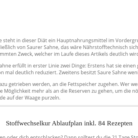
 steht in dieser Diät ein Hauptnahrungsmittel im Vordergr
ießlich von Saurer Sahne, das wäre Nährstofftechnisch siche
mten Zweck, welcher im Laufe dieses Artikels deutlich wir
ne erfüllt in erster Linie zwei Dinge: Erstens hat sie einen
on mal deutlich reduziert. Zweitens besitzt Saure Sahne we
azu getrieben werden, an die Fettspeicher zugehen. Wer we
e Möglichkeit mehr als an die Reserven zu gehen, um die n
nde auf der Waage purzeln.
Stoffwechselkur Ablaufplan inkl. 84 Rezepten
ten oder dich entschlacken? Dann solltest du die 21 Tage St