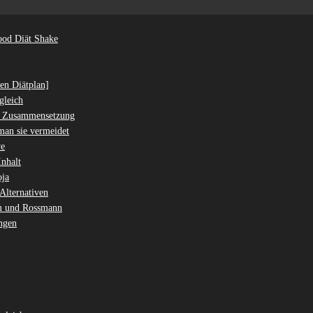
ood Diät Shake
en Diätplan]
gleich
nd Zusammensetzung
an sie vermeidet
ve
nhalt
oja
Alternativen
dm und Rossmann
ngen