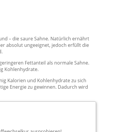
und – die saure Sahne. Natürlich ernährt
r absolut ungeeignet, jedoch erfüllt die
d.
 geringeren Fettanteil als normale Sahne.
nig Kohlenhydrate.
nig Kalorien und Kohlenhydrate zu sich
ötige Energie zu gewinnen. Dadurch wird
offwechselkur ausprobieren!