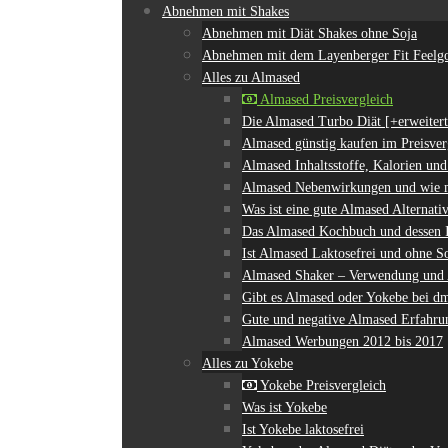
Abnehmen mit Shakes
Abnehmen mit Diät Shakes ohne Soja
Abnehmen mit dem Layenberger Fit Feelg
Alles zu Almased
Almased Preisvergleich
Die Almased Turbo Diät [+erweitert
Almased günstig kaufen im Preisver
Almased Inhaltsstoffe, Kalorien u
Almased Nebenwirkungen und wie m
Was ist eine gute Almased Alternati
Das Almased Kochbuch und dessen I
Ist Almased Laktosefrei und ohne S
Almased Shaker – Verwendung und 
Gibt es Almased oder Yokebe bei 
Gute und negative Almased Erfahru
Almased Werbungen 2012 bis 2017
Alles zu Yokebe
Yokebe Preisvergleich
Was ist Yokebe
Ist Yokebe laktosefrei