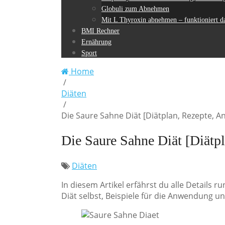
Globuli zum Abnehmen
Mit L Thyroxin abnehmen – funktioniert da
BMI Rechner
Ernährung
Sport
Home
/
Diäten
/
Die Saure Sahne Diät [Diätplan, Rezepte, 
Die Saure Sahne Diät [Diätp
Diäten
In diesem Artikel erfährst du alle Details 
Diät selbst, Beispiele für die Anwendung un