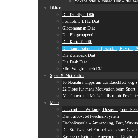
Yokebe oder Almased Diät – der Ver
Diäten
Die Dr. Slym Diät
Formoline L112 Diät
Glocomannan Diät
Die Blutgruppendiät
Die Kartoffeldiät
Die Saure Sahne Diät [Diätplan, Rezepte,
Die Zwieback Diät
Die Dash Diät
Slim Weight Patch Diät
Sport & Motivation
16 Neujahrs-Tipps um das Bauchfett weg
22 Tipps für mehr Motivation beim Sport
Abnehmen und Muskelaufbau mit Freeletics
Mehr
L-Carnitin – Wirkung, Dosierung und Neb
Das Turbo-Stoffwechsel-System
Fischölkapseln – Anwendung, Test, Wirk
Die Stoffwechsel Formel von Jasper Caven
Raspberry Ketone – Anwendung, Erfahru